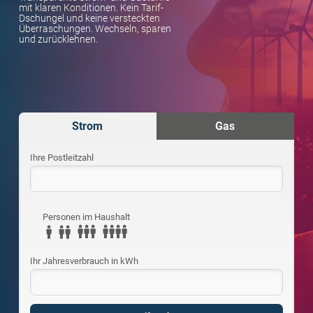
mit klaren Konditionen. Kein Tarif-
Dschungel und keine versteckten
Überraschungen. Wechseln, sparen
und zurücklehnen.
Strom
Gas
Pflichtfeld
Ihre Postleitzahl
Personen im Haushalt
Pflichtfeld
Ihr Jahresverbrauch in kWh