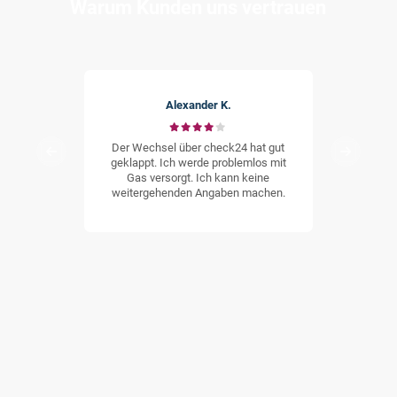
Warum Kunden uns vertrauen
Alexander K.
★
★
★
★
☆
Der Wechsel über check24 hat gut
Wir er
geklappt. Ich werde problemlos mit
Abwickl
Gas versorgt. Ich kann keine
weitergehenden Angaben machen.