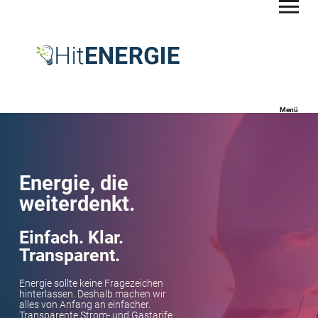
Menü
Energie, die
weiterdenkt.
Einfach. Klar.
Transparent.
Energie sollte keine Fragezeichen
hinterlassen. Deshalb machen wir
alles von Anfang an einfacher.
Transparente Strom- und Gastarife